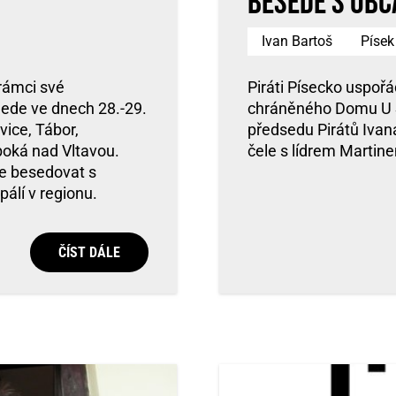
besedě s ob
Ivan Bartoš
Písek
rámci své
Piráti Písecko uspoř
jede ve dnech 28.-29.
chráněného Domu U Sl
vice, Tábor,
předsedu Pirátů Ivana 
boká nad Vltavou.
čele s lídrem Marti
de besedovat s
pálí v regionu.
ČÍST DÁLE