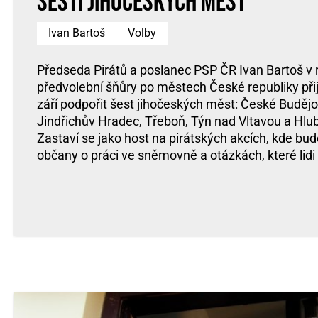
šesti jihočeských měst
Ivan Bartoš
Volby
Předseda Pirátů a poslanec PSP ČR Ivan Bartoš v 
předvolební šňůry po městech České republiky při
září podpořit šest jihočeských měst: České Budějo
Jindřichův Hradec, Třeboň, Týn nad Vltavou a Hlu
Zastaví se jako host na pirátských akcích, kde bu
občany o práci ve sněmovně a otázkách, které lidi 