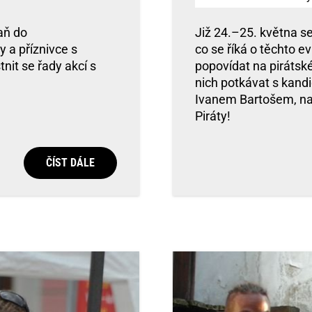
aň do
Již 24.–25. května se
y a příznivce s
co se říká o těchto ev
nit se řady akcí s
popovídat na pirátsk
nich potkávat s kand
Ivanem Bartošem, naši
Piráty!
ČÍST DÁLE