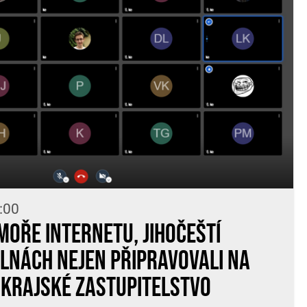
:00
moře internetu, jihočeští
 vlnách nejen připravovali na
 krajské zastupitelstvo