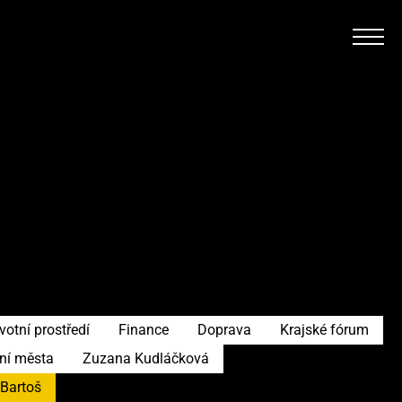
votní prostředí
Finance
Doprava
Krajské fórum
ní města
Zuzana Kudláčková
 Bartoš