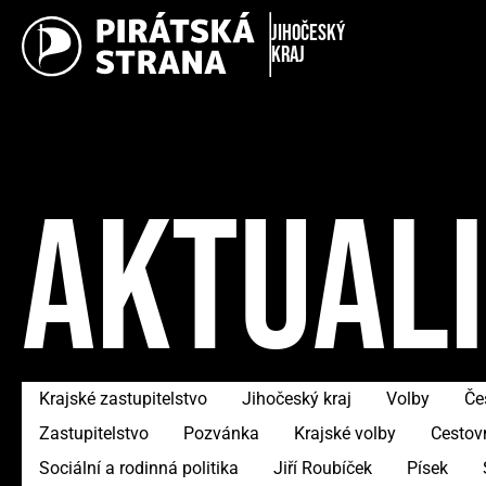
Jihočeský
kraj
AKTUAL
Krajské zastupitelstvo
Jihočeský kraj
Volby
Če
Zastupitelstvo
Pozvánka
Krajské volby
Cestov
Sociální a rodinná politika
Jiří Roubíček
Písek