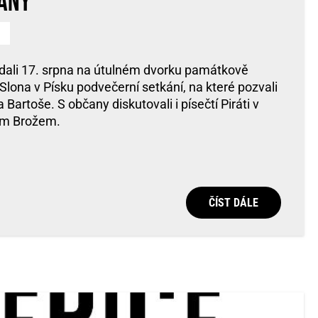
čany
ádali 17. srpna na útulném dvorku památkově
ona v Písku podvečerní setkání, na které pozvali
Bartoše. S občany diskutovali i písečtí Piráti v
nem Brožem.
ČÍST DÁLE