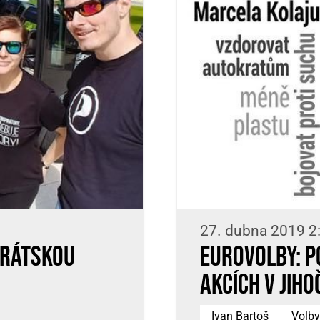
27. dubna 2019 2
irátskou
EUROVOLBY: P
akcích v jih
Ivan Bartoš
Volby