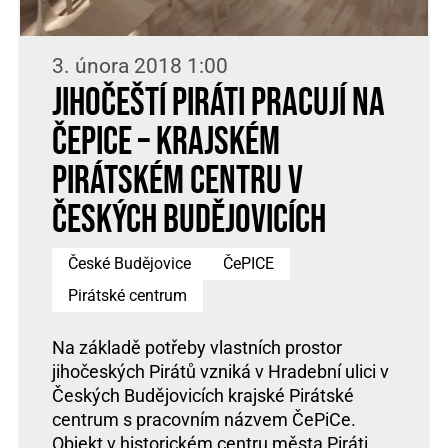
3. února 2018 1:00
Jihočeští Piráti pracují na
ČePiCe – krajském
Pirátském centru v
Českých Budějovicích
České Budějovice
ČePICE
Pirátské centrum
Na základě potřeby vlastních prostor
jihočeských Pirátů vzniká v Hradební ulici v
Českých Budějovicích krajské Pirátské
centrum s pracovním názvem ČePiCe.
Objekt v historickém centru města Piráti