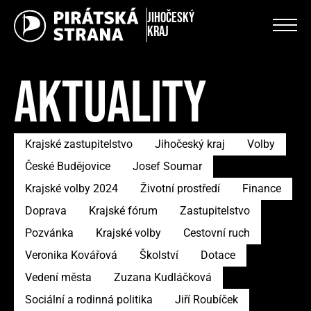
Jihočeský
kraj
AKTUALITY
Krajské zastupitelstvo
Jihočeský kraj
Volby
České Budějovice
Josef Soumar
Krajské volby 2024
Životní prostředí
Finance
Doprava
Krajské fórum
Zastupitelstvo
Pozvánka
Krajské volby
Cestovní ruch
Veronika Kovářová
Školství
Dotace
Vedení města
Zuzana Kudláčková
Sociální a rodinná politika
Jiří Roubíček