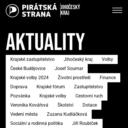
Jihočeský
kraj
AKTUALITY
Krajské zastupitelstvo
Jihočeský kraj
Volby
České Budějovice
Josef Soumar
Krajské volby 2024
Životní prostředí
Finance
Doprava
Krajské fórum
Zastupitelstvo
Pozvánka
Krajské volby
Cestovní ruch
Veronika Kovářová
Školství
Dotace
Vedení města
Zuzana Kudláčková
Sociální a rodinná politika
Jiří Roubíček