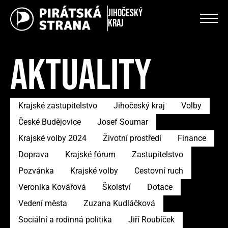
Jihočeský
kraj
AKTUALITY
Krajské zastupitelstvo
Jihočeský kraj
Volby
České Budějovice
Josef Soumar
Krajské volby 2024
Životní prostředí
Finance
Doprava
Krajské fórum
Zastupitelstvo
Pozvánka
Krajské volby
Cestovní ruch
Veronika Kovářová
Školství
Dotace
Vedení města
Zuzana Kudláčková
Sociální a rodinná politika
Jiří Roubíček