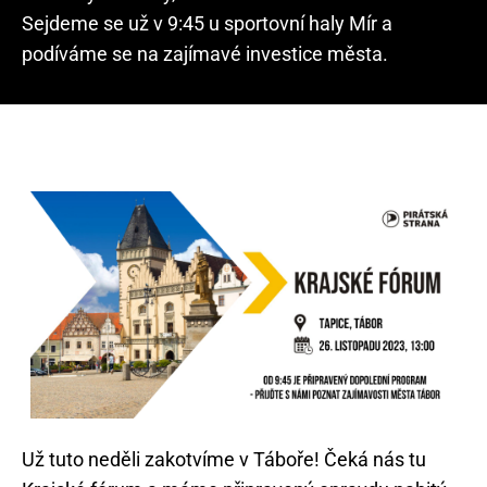
Sejdeme se už v 9:45 u sportovní haly Mír a
podíváme se na zajímavé investice města.
Už tuto neděli zakotvíme v Táboře! Čeká nás tu