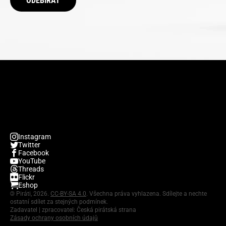
ODEBÍRAT
Instagram
Twitter
Facebook
YouTube
Threads
Flickr
Eshop
©
Piráti, 2026.
CC-BY-SA 4.0
. Všechna práva vyhlazena. Sdílejte a nechte
ostatní sdílet za stejných podmínek.
Zadavatel | zpracovatel: Česká pirátská strana
Zásady ochrany osobních údajů