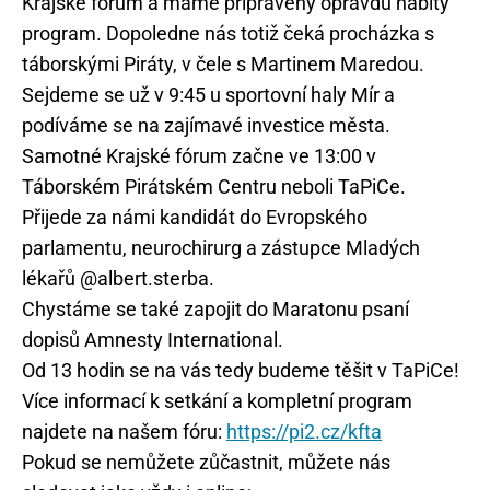
Krajské fórum a máme připravený opravdu nabitý
program. Dopoledne nás totiž čeká procházka s
táborskými Piráty, v čele s Martinem Maredou.
Sejdeme se už v 9:45 u sportovní haly Mír a
podíváme se na zajímavé investice města.
Samotné Krajské fórum začne ve 13:00 v
Táborském Pirátském Centru neboli TaPiCe.
Přijede za námi kandidát do Evropského
parlamentu, neurochirurg a zástupce Mladých
lékařů @albert.sterba.
Chystáme se také zapojit do Maratonu psaní
dopisů Amnesty International.
Od 13 hodin se na vás tedy budeme těšit v TaPiCe!
Více informací k setkání a kompletní program
najdete na našem fóru:
https://pi2.cz/kfta
Pokud se nemůžete zůčastnit, můžete nás