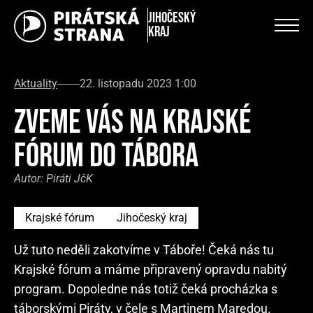
Jihočeský
kraj
Aktuality
22. listopadu 2023 1:00
ZVEME VÁS NA KRAJSKÉ
FÓRUM DO TÁBORA
Autor:
Piráti JčK
Krajské fórum
Jihočeský kraj
Už tuto neděli zakotvíme v Táboře! Čeká nás tu
Krajské fórum a máme připravený opravdu nabitý
program. Dopoledne nás totiž čeká procházka s
táborskými Piráty, v čele s Martinem Maredou.