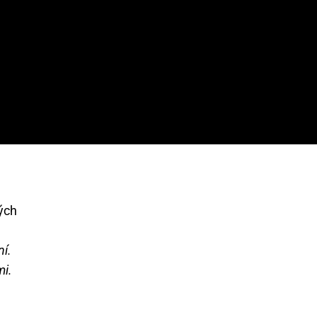
hých
ní.
mi.