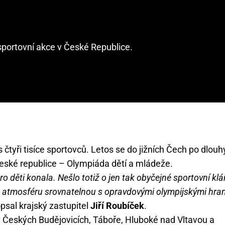
isportovní akce v České Republice.
 čtyři tisíce sportovců. Letos se do jižních Čech po dlou
 České republice – Olympiáda dětí a mládeže.
ro děti konala. Nešlo totiž o jen tak obyčejné sportovní klá
ít atmosféru srovnatelnou s opravdovými olympijskými hra
psal krajský zastupitel
Jiří Roubíček
.
v Českých Budějovicích, Táboře, Hluboké nad Vltavou a