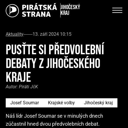
Jihočeský
kraj
Aktuality
13. září 2024 10:15
PUSŤTE SI PŘEDVOLEBNÍ
DEBATY Z JIHOČESKÉHO
KRAJE
Autor:
Piráti JčK
Josef Soumar
Krajské volby
Jihočeský kraj
Náš lídr Josef Soumar se v minulých dnech
zúčastnil hned dvou předvolebních debat.