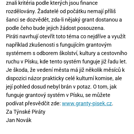
znali kritéria podle kterých jsou finance
rozdělovány. Žadatelé od počátku nemají příliš
šanci se dozvědět, zda-li nějaký grant dostanou a
podle čeho bude jejich žádost posouzena.
Piráti navrhují otevřít toto téma co nejdříve a využít
například zkušenosti s fungujícím grantovým
systémem s odborem školství, kultury a cestovního
ruchu v Písku, kde tento systém funguje již řadu let.
Je škoda, že vedení města má již několik měsíců k
dispozici názor prakticky celé kulturní komise, ale
její pohled dosud nebyl brán v potaz. O tom, jak
funguje grantový systém v Písku, se můžete
podívat přesvědčit zde:
www.granty-pisek.cz
.
Za Týnské Piráty
Jan Novák