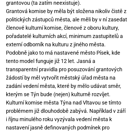
grantovou (ta zatím neexistuje).
Grantová komise by měla být složena nikoliv čistě z
politických zástupců města, ale měli by v ní zasedat
členové kulturní komise, členové z oboru kultury,
pořadatelé kulturních akcí, minimum zastupitelů a
externí odborník na kulturu z jiného města.
Podobně jako to má nastavené město Písek, kde
tento model funguje již 12 let. Jasná a
transparentní pravidla pro posuzování grantových
žádostí by měl vytvořit městský úřad města na
zadání vedení města, které by mělo udávat směr,
kterým se Týn bude (nejen) kulturně rozvíjet.
Kulturní komise města Týna nad Vltavou se tímto
problémem již dlouhodobě zabývá. Například v září
i říjnu minulého roku vyzývala vedení města k
nastavení jasně definovaných podmínek pro