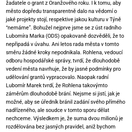
žadatele o grant z Oranžového roku. I k tomu, aby
město dopředu transparentně dalo na vědomí o
jaké projekty stojí, respektive jakou kulturu v Týně
“nemáme”. Bohužel nejprve jsme se z úst radního
Lubomíra Marka (ODS) opakovaně dozvěděli, že to
nepřipadá v úvahu. Ani letos rada města v tomto
směru žádné kroky nepodnikala. Rohlena, vedoucí
odboru hospodářské správy, tvrdí, že dlouhodobě
vedení města navrhuje, že by jasné podmínky pro
udělování grantů vypracovalo. Naopak radní
Lubomír Marek tvrdí, že Rohlena takovýmto
záměrům dlouhodobě brání. Nejsme si jistí, jak je
možné, aby se úředník bránil zadání svého přímého
nadřízeného, ale soudce v tomto sporu dělat
nechceme. Výsledkem je, že suma dvou milionů je
rozdělována bez jasných pravidel, aniž bychom