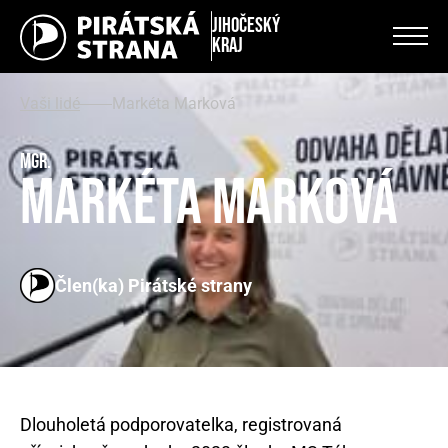
Jihočeský
kraj
Vaši lidé
Markéta Marková
Mgr.
Markéta Marková
Člen(ka) Pirátské strany
Dlouholetá podporovatelka, registrovaná