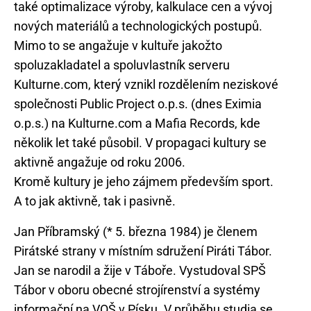
také optimalizace výroby, kalkulace cen a vývoj
nových materiálů a technologických postupů.
Mimo to se angažuje v kultuře jakožto
spoluzakladatel a spoluvlastník serveru
Kulturne.com, který vznikl rozdělením neziskové
společnosti Public Project o.p.s. (dnes Eximia
o.p.s.) na Kulturne.com a Mafia Records, kde
několik let také působil. V propagaci kultury se
aktivně angažuje od roku 2006.
Kromě kultury je jeho zájmem především sport.
Jan Příbramský (* 5. března 1984) je členem
Pirátské strany v místním sdružení Piráti Tábor.
Jan se narodil a žije v Táboře. Vystudoval SPŠ
Tábor v oboru obecné strojírenství a systémy
informační na VOŠ v Písku. V průběhu studia se