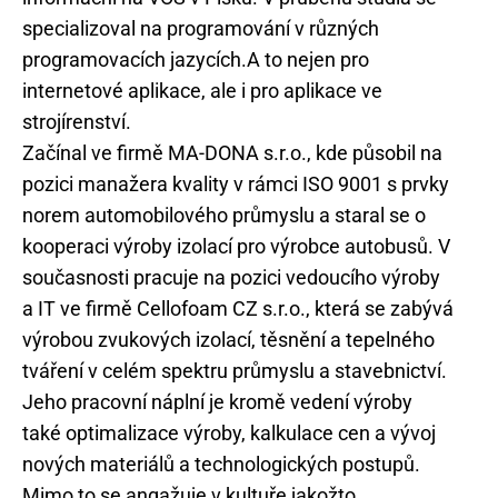
specializoval na programování v různých
programovacích jazycích.A to nejen pro
internetové aplikace, ale i pro aplikace ve
strojírenství.
Začínal ve firmě MA-DONA s.r.o., kde působil na
pozici manažera kvality v rámci ISO 9001 s prvky
norem automobilového průmyslu a staral se o
kooperaci výroby izolací pro výrobce autobusů. V
současnosti pracuje na pozici vedoucího výroby
a IT ve firmě Cellofoam CZ s.r.o., která se zabývá
výrobou zvukových izolací, těsnění a tepelného
tváření v celém spektru průmyslu a stavebnictví.
Jeho pracovní náplní je kromě vedení výroby
také optimalizace výroby, kalkulace cen a vývoj
nových materiálů a technologických postupů.
Mimo to se angažuje v kultuře jakožto