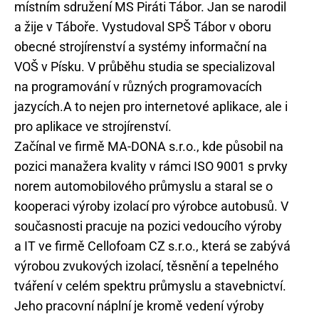
místním sdružení MS Piráti Tábor. Jan se narodil
a žije v Táboře. Vystudoval SPŠ Tábor v oboru
obecné strojírenství a systémy informační na
VOŠ v Písku. V průběhu studia se specializoval
na programování v různých programovacích
jazycích.A to nejen pro internetové aplikace, ale i
pro aplikace ve strojírenství.
Začínal ve firmě MA-DONA s.r.o., kde působil na
pozici manažera kvality v rámci ISO 9001 s prvky
norem automobilového průmyslu a staral se o
kooperaci výroby izolací pro výrobce autobusů. V
současnosti pracuje na pozici vedoucího výroby
a IT ve firmě Cellofoam CZ s.r.o., která se zabývá
výrobou zvukových izolací, těsnění a tepelného
tváření v celém spektru průmyslu a stavebnictví.
Jeho pracovní náplní je kromě vedení výroby