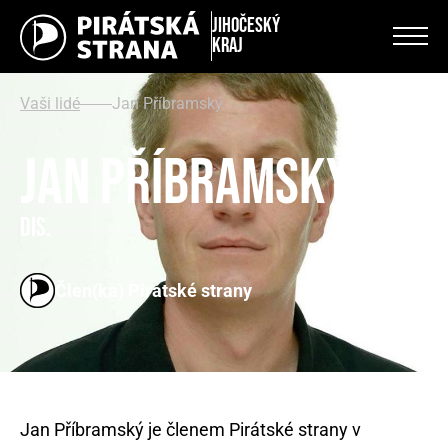
Jihočeský
kraj
Vaši lidé
Jan Příbramský
Jan Příbramský
DiS.
Člen(ka) Pirátské strany
Jan Příbramský je členem Pirátské strany v