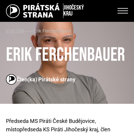
Jihočeský
kraj
Vaši lidé
Erik Ferchenbauer
Erik Ferchenbauer
Člen(ka) Pirátské strany
Předseda MS Piráti České Budějovice,
místopředseda KS Piráti Jihočeský kraj, člen